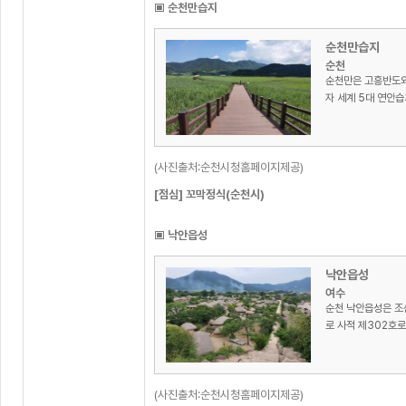
▣ 순천만습지
순천만습지
순천
순천만은 고흥반도와
자 세계 5대 연안습지
(사진출처:순천시청홈페이지제공)
[점심] 꼬막정식(순천시)
▣ 낙안읍성
낙안읍성
여수
순천 낙안읍성은 조
로 사적 제302호로 
(사진출처:순천시청홈페이지제공)