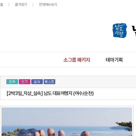
홈
즐겨찾기
전체메뉴보기
소그룹 패키지
테마기획
[2박3일_지상_실속] 남도 대표여행지 (여수/순천)