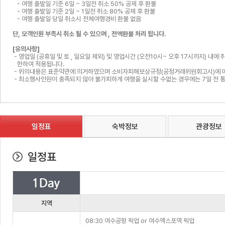
- 여행 출발일 기준 6일 ~ 3일전 취소 50% 공제 후 환불
- 여행 출발일 기준 2일 ~ 1일전 취소 80% 공제 후 환불
- 여행 출발일 당일 취소시 전체여행경비 환불 없음
단, 모객인원 부족시 취소 될 수 있으며 , 전액환불 처리 됩니다.
[유의사항]
- 영업일 (공휴일 및 토 , 일요일 제외) 및 영업시간 (오전10시~ 오후 17시까지) 내에
한하여 적용됩니다.
- 위의내용은 표준약관에 의거하였으며 소비자피해보상규정(공정거래위원회고시)에 
- 최소행사인원이 충족되지 않아 불가피하게 여행을 실시할 수없는 경우에는 7일 전
일정표
숙박정보
관광정보
일정표
지역
08:30 여수공항 픽업 or 여수엑스포역 픽업