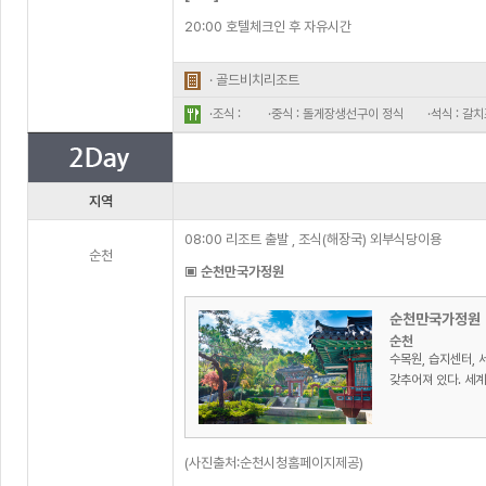
20:00 호텔체크인 후 자유시간
· 골드비치리조트
·조식 :
·중식 : 돌게장생선구이 정식
·석식 : 갈
지역
08:00 리조트 출발 , 조식(해장국) 외부식당이용
순천
▣ 순천만국가정원
순천만국가정원
순천
수목원, 습지센터, 
갖추어져 있다. 세계 
(사진출처:순천시청홈페이지제공)