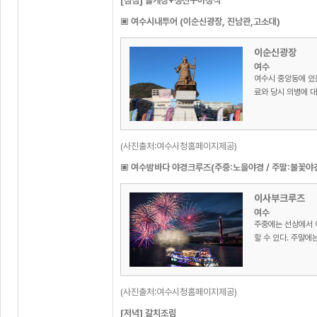
[점심] 돌게장+생선구이정식
▣ 여수시내투어 (이순신광장, 진남관,고소대)
이순신광장
여수
여수시 중앙동에 있
료와 당시 의병에 대
(사진출처:여수시청홈페이지제공)
▣ 여수밤바다 야경크루즈(주중:노을야경 / 주말:불꽃야
이사부크루즈
여수
주중에는 선상에서 
할 수 있다. 주말에
(사진출처:여수시청홈페이지제공)
[저녁] 갈치조림