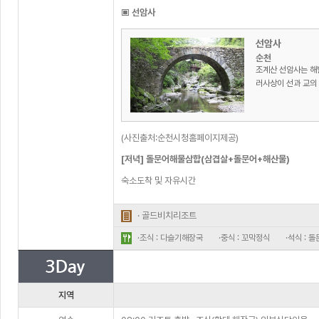
▣ 선암사
선암사
순천
조계산 선암사는 해
러사상이 선과 교의 
(사진출처:순천시청홈페이지제공)
[저녁] 돌문어해물삼합(삼겹살+돌문어+해산물)
숙소도착 및 자유시간
· 골드비치리조트
·조식 : 다슬기해장국
·중식 : 꼬막정식
·석식 :
지역