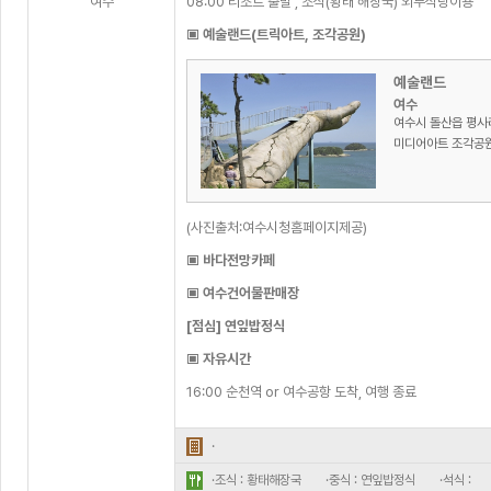
여수
08:00 리조트 출발 , 조식(황태 해장국) 외부식당이용
▣ 예술랜드(트릭아트, 조각공원)
예술랜드
여수
여수시 돌산읍 평사
미디어아트 조각공원,
(사진출처:여수시청홈페이지제공)
▣ 바다전망카페
▣ 여수건어물판매장
[점심] 연잎밥정식
▣ 자유시간
16:00 순천역 or 여수공항 도착, 여행 종료
·
·조식 : 황태해장국
·중식 : 연잎밥정식
·석식 :