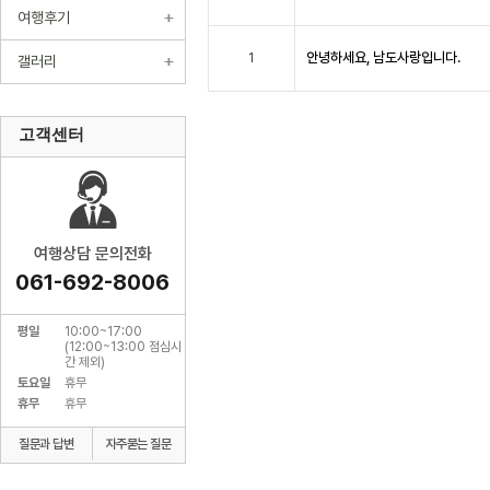
여행후기
안녕하세요, 남도사랑입니다.
1
갤러리
고객센터
여행상담 문의전화
061-692-8006
평일
10:00~17:00
(12:00~13:00 점심시
간 제외)
토요일
휴무
휴무
휴무
질문과 답변
자주묻는 질문