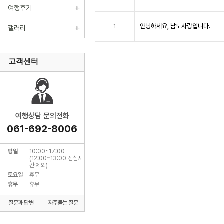
여행후기
안녕하세요, 남도사랑입니다.
1
갤러리
고객센터
여행상담 문의전화
061-692-8006
평일
10:00~17:00
(12:00~13:00 점심시
간 제외)
토요일
휴무
휴무
휴무
질문과 답변
자주묻는 질문